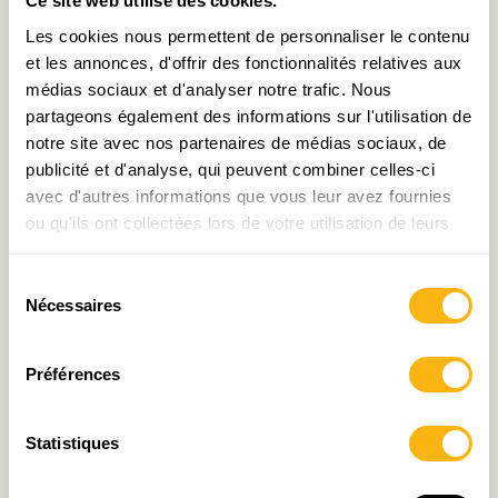
Ce site web utilise des cookies.
Les cookies nous permettent de personnaliser le contenu
Laisser un commentaire
et les annonces, d'offrir des fonctionnalités relatives aux
médias sociaux et d'analyser notre trafic. Nous
Votre adresse e-mail ne sera pas publiée.
Les champs
partageons également des informations sur l'utilisation de
notre site avec nos partenaires de médias sociaux, de
obligatoires sont indiqués avec
*
publicité et d'analyse, qui peuvent combiner celles-ci
avec d'autres informations que vous leur avez fournies
Commentaire
*
ou qu'ils ont collectées lors de votre utilisation de leurs
services.
Sélection
Nécessaires
du
consentement
Préférences
Statistiques