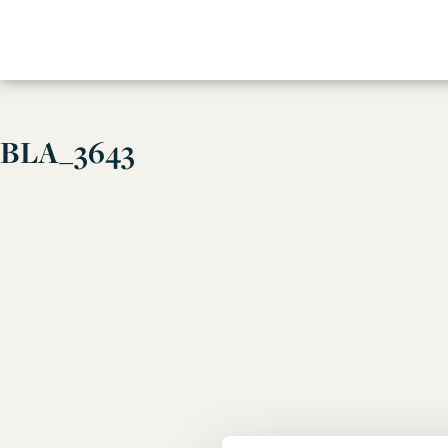
Skip
BLA_3643
to
content