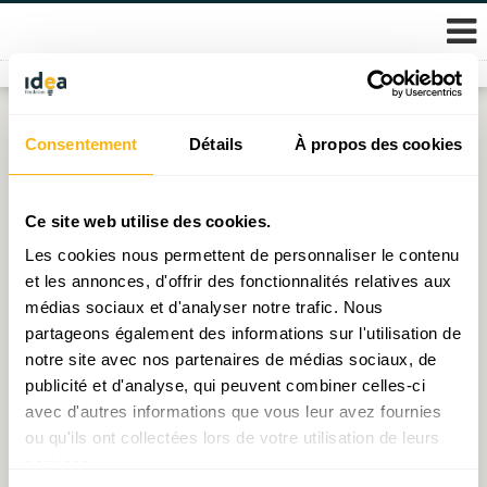
Skip
Consentement
Détails
À propos des cookies
Nothing Found
to
content
It seems we can’t find what you’re looking for.
Ce site web utilise des cookies.
Perhaps searching can help.
Les cookies nous permettent de personnaliser le contenu
et les annonces, d'offrir des fonctionnalités relatives aux
Rechercher :
médias sociaux et d'analyser notre trafic. Nous
partageons également des informations sur l'utilisation de
notre site avec nos partenaires de médias sociaux, de
publicité et d'analyse, qui peuvent combiner celles-ci
avec d'autres informations que vous leur avez fournies
ou qu'ils ont collectées lors de votre utilisation de leurs
© 2026 Fondation IDEA
services.
Politique de protection des données personnelles