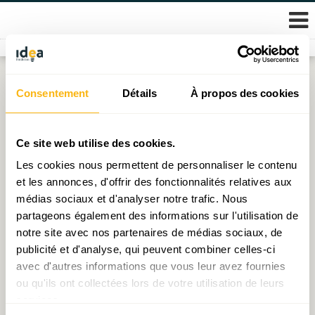
Skip
Consentement
Détails
À propos des cookies
Nothing Found
to
content
It seems we can’t find what you’re looking for.
Ce site web utilise des cookies.
Perhaps searching can help.
Les cookies nous permettent de personnaliser le contenu
et les annonces, d'offrir des fonctionnalités relatives aux
Rechercher :
médias sociaux et d'analyser notre trafic. Nous
partageons également des informations sur l'utilisation de
notre site avec nos partenaires de médias sociaux, de
publicité et d'analyse, qui peuvent combiner celles-ci
avec d'autres informations que vous leur avez fournies
ou qu'ils ont collectées lors de votre utilisation de leurs
© 2026 Fondation IDEA
services.
Politique de protection des données personnelles