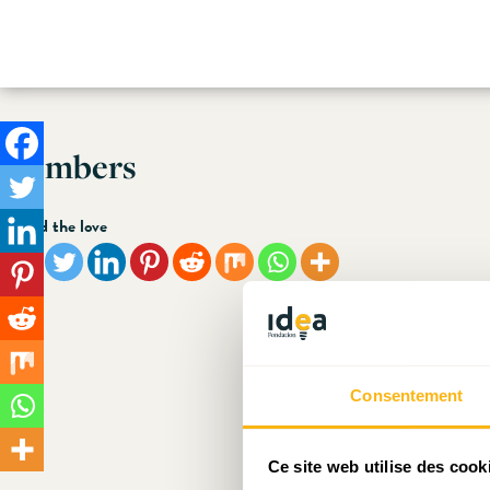
Skip
Members
to
content
Spread the love
Trier par :
Pseudonyme
Consentement
Ce site web utilise des cook