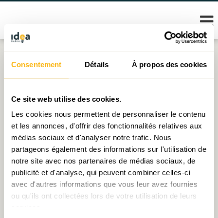
Skip
to
content
Preview
Consentement
Détails
À propos des cookies
Écrit par , le 14.07.2025
Ce site web utilise des cookies.
Les cookies nous permettent de personnaliser le contenu
et les annonces, d'offrir des fonctionnalités relatives aux
médias sociaux et d'analyser notre trafic. Nous
Sorry, you are not allowed to access this page.
partageons également des informations sur l'utilisation de
notre site avec nos partenaires de médias sociaux, de
Écrit par
publicité et d'analyse, qui peuvent combiner celles-ci
le 14.07.2025
avec d'autres informations que vous leur avez fournies
ou qu'ils ont collectées lors de votre utilisation de leurs
services.