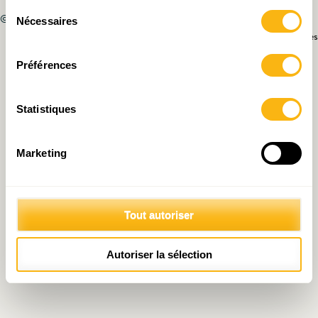
Sélection
© 2026 Fondation IDEA
Nécessaires
du
Politique de protection des données personnelles
consentement
Préférences
Statistiques
Marketing
Tout autoriser
Autoriser la sélection